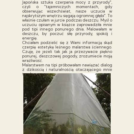
Japońska sztuka czerpania mocy z przyrody",
czyli o "tajemniczych momentach, gdy
obserwując wszechświat, nasze uczucia w
najskrytszym wnętrzu sięgają ogromnej głębi". To
właśnie czułam w jurcie podczas deszczu. Myśl o
uczuciu opisanym w książce zaprowadziła mnie
pod tipi innego ponurego dnia. Malowałam w
deszczu, by poczuć siłę przyrody, spokój i
energię.
Chciałam podzielić się z Wami informacją skąd
czerpię estetykę leśnego malarstwa ściennego.
Czuję, że jeżeli tak jak ja przeżywacie piękno
ponurej, deszczowej pogody, zrozumiecie moją
wrażliwość.
Malarstwem na tipi próbowałam nawiązać dialog
z dzikością i naturalnośćią otaczającego mnie
tam lasu.