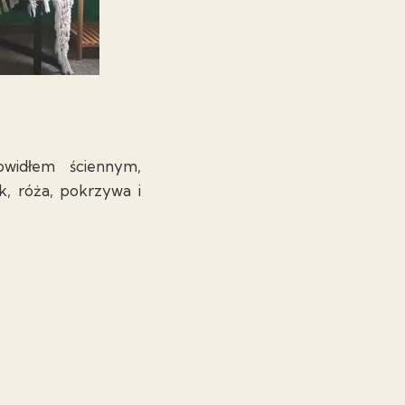
owidłem ściennym,
k, róża, pokrzywa i